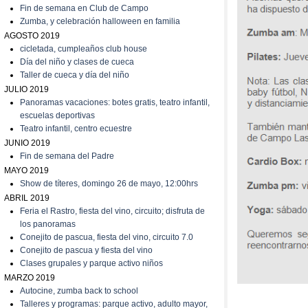
Fin de semana en Club de Campo
Zumba, y celebración halloween en familia
AGOSTO 2019
cicletada, cumpleaños club house
Día del niño y clases de cueca
T
aller de cueca y día del niño
JULIO 2019
P
anoramas vacaciones: botes gratis, teatro infantil,
escuelas deportivas
T
eatro infantil, centro ecuestre
JUNIO 2019
Fin de semana del Padre
MAYO 2019
Show de títeres, domingo 26 de mayo, 12:00hrs
ABRIL 2019
Feria el Rastro, fiesta del vino, circuito; disfruta de
los panoramas
C
onejito de pascua, fiesta del vino, circuito 7.0
C
onejito de pascua y fiesta del vino
C
lases grupales y parque activo niños
MARZO 2019
A
utocine, zumba back to school
Talleres y programas: parque activo, adulto mayor,