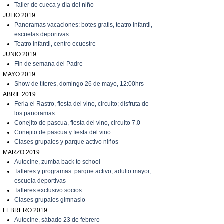
T
aller de cueca y día del niño
JULIO 2019
P
anoramas vacaciones: botes gratis, teatro infantil,
escuelas deportivas
T
eatro infantil, centro ecuestre
JUNIO 2019
Fin de semana del Padre
MAYO 2019
Show de títeres, domingo 26 de mayo, 12:00hrs
ABRIL 2019
Feria el Rastro, fiesta del vino, circuito; disfruta de
los panoramas
C
onejito de pascua, fiesta del vino, circuito 7.0
C
onejito de pascua y fiesta del vino
C
lases grupales y parque activo niños
MARZO 2019
A
utocine, zumba back to school
Talleres y programas: parque activo, adulto mayor,
escuela deportivas
Talleres exclusivo socios
C
lases grupales gimnasio
FEBRERO 2019
A
utocine, sábado 23 de febrero