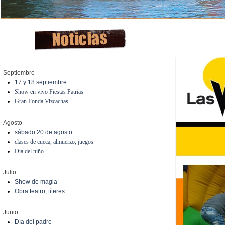
Septiembre
17 y 18 septiembre
Show en vivo Fiestas Patrias
Gran Fonda Vizcachas
Agosto
sábado 20 de agosto
clases de cueca, almuerzo, juegos
Día del niño
Julio
Show de magia
Obra teatro, títeres
Junio
Día del padre