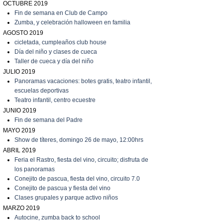
OCTUBRE 2019
Fin de semana en Club de Campo
Zumba, y celebración halloween en familia
AGOSTO 2019
cicletada, cumpleaños club house
Día del niño y clases de cueca
T
aller de cueca y día del niño
JULIO 2019
P
anoramas vacaciones: botes gratis, teatro infantil,
escuelas deportivas
T
eatro infantil, centro ecuestre
JUNIO 2019
Fin de semana del Padre
MAYO 2019
Show de títeres, domingo 26 de mayo, 12:00hrs
ABRIL 2019
Feria el Rastro, fiesta del vino, circuito; disfruta de
los panoramas
C
onejito de pascua, fiesta del vino, circuito 7.0
C
onejito de pascua y fiesta del vino
C
lases grupales y parque activo niños
MARZO 2019
A
utocine, zumba back to school