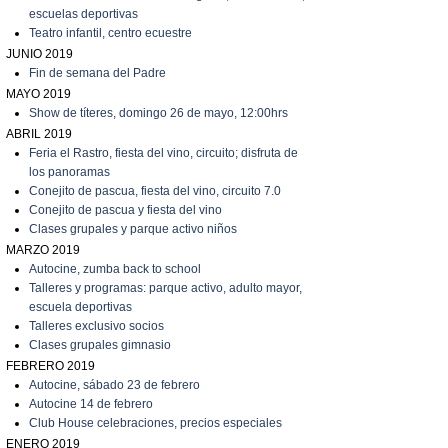
escuelas deportivas
T
eatro infantil, centro ecuestre
JUNIO 2019
Fin de semana del Padre
MAYO 2019
Show de títeres, domingo 26 de mayo, 12:00hrs
ABRIL 2019
Feria el Rastro, fiesta del vino, circuito; disfruta de
los panoramas
C
onejito de pascua, fiesta del vino, circuito 7.0
C
onejito de pascua y fiesta del vino
C
lases grupales y parque activo niños
MARZO 2019
A
utocine, zumba back to school
Talleres y programas: parque activo, adulto mayor,
escuela deportivas
Talleres exclusivo socios
C
lases grupales gimnasio
FEBRERO 2019
A
utocine, sábado 23 de febrero
A
utocine 14 de febrero
Club House celebraciones, precios especiales
ENERO 2019