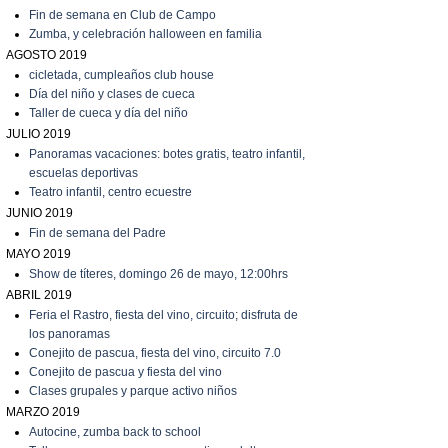
Fin de semana en Club de Campo
Zumba, y celebración halloween en familia
AGOSTO 2019
cicletada, cumpleaños club house
Día del niño y clases de cueca
T
aller de cueca y día del niño
JULIO 2019
P
anoramas vacaciones: botes gratis, teatro infantil,
escuelas deportivas
T
eatro infantil, centro ecuestre
JUNIO 2019
Fin de semana del Padre
MAYO 2019
Show de títeres, domingo 26 de mayo, 12:00hrs
ABRIL 2019
Feria el Rastro, fiesta del vino, circuito; disfruta de
los panoramas
C
onejito de pascua, fiesta del vino, circuito 7.0
C
onejito de pascua y fiesta del vino
C
lases grupales y parque activo niños
MARZO 2019
A
utocine, zumba back to school