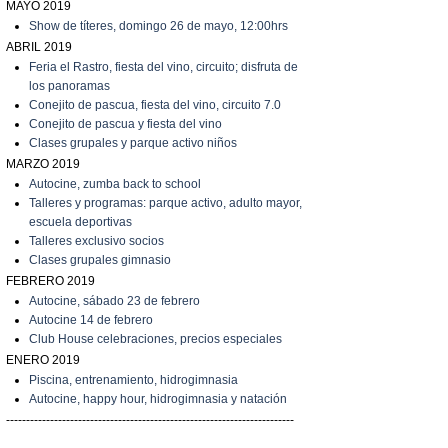
MAYO 2019
Show de títeres, domingo 26 de mayo, 12:00hrs
ABRIL 2019
Feria el Rastro, fiesta del vino, circuito; disfruta de
los panoramas
C
onejito de pascua, fiesta del vino, circuito 7.0
C
onejito de pascua y fiesta del vino
C
lases grupales y parque activo niños
MARZO 2019
A
utocine, zumba back to school
Talleres y programas: parque activo, adulto mayor,
escuela deportivas
Talleres exclusivo socios
C
lases grupales gimnasio
FEBRERO 2019
A
utocine, sábado 23 de febrero
A
utocine 14 de febrero
Club House celebraciones, precios especiales
ENERO 2019
Piscina, entrenamiento, hidrogimnasia
Autocine, happy hour, hidrogimnasia y natación
------------------------------------------------------------------------